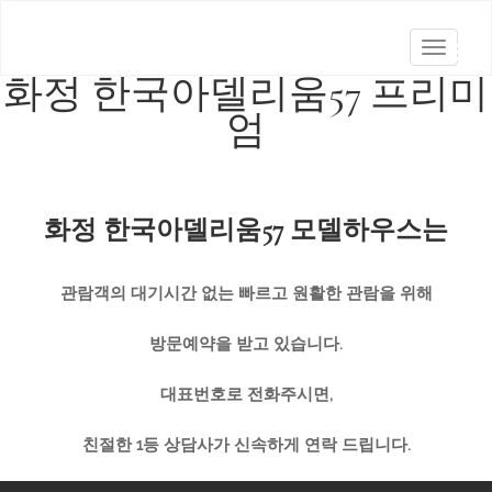
T
화정 한국아델리움57
프리미
o
g
엄
g
l
e
화정 한국아델리움57
모델하우스는
n
a
v
관람객의 대기시간 없는
빠르고 원활한 관람을 위해
i
g
방문예약을 받고 있습니다
.
a
대표번호로 전화주시면
,
t
i
친절한
1
등 상담사가 신속하게 연락 드립니다
.
o
n